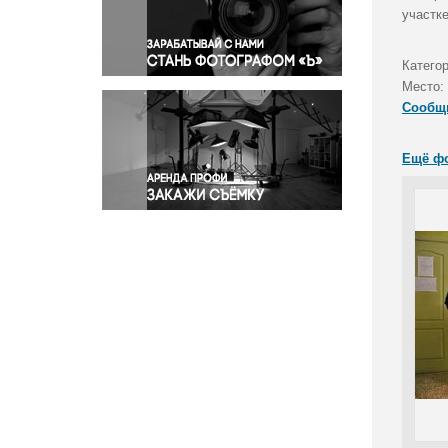
Правосудие
участке
Происшествия и конфликты
Религия
Катего
Место:
Светская жизнь
Сообщ
Спорт
Экология
Ещё ф
Экономика и бизнес