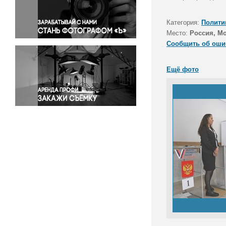
Правосудие
Происшествия и конфликты
Категория:
Полити
Религия
Место:
Россия, М
Сообщить об оши
Светская жизнь
Спорт
Ещё фото
Экология
Экономика и бизнес