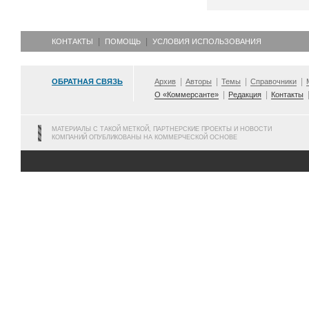
КОНТАКТЫ
ПОМОЩЬ
УСЛОВИЯ ИСПОЛЬЗОВАНИЯ
ОБРАТНАЯ СВЯЗЬ
Архив
Авторы
Темы
Справочники
О «Коммерсанте»
Редакция
Контакты
МАТЕРИАЛЫ С ТАКОЙ МЕТКОЙ, ПАРТНЕРСКИЕ ПРОЕКТЫ И НОВОСТИ
КОМПАНИЙ ОПУБЛИКОВАНЫ НА КОММЕРЧЕСКОЙ ОСНОВЕ