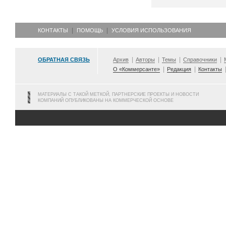
КОНТАКТЫ
ПОМОЩЬ
УСЛОВИЯ ИСПОЛЬЗОВАНИЯ
ОБРАТНАЯ СВЯЗЬ
Архив
Авторы
Темы
Справочники
О «Коммерсанте»
Редакция
Контакты
МАТЕРИАЛЫ С ТАКОЙ МЕТКОЙ, ПАРТНЕРСКИЕ ПРОЕКТЫ И НОВОСТИ
КОМПАНИЙ ОПУБЛИКОВАНЫ НА КОММЕРЧЕСКОЙ ОСНОВЕ