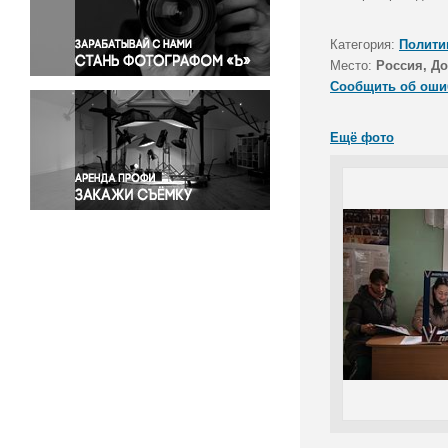
Правосудие
Происшествия и конфликты
Категория:
Полити
Религия
Место:
Россия, Д
Сообщить об оши
Светская жизнь
Спорт
Ещё фото
Экология
Экономика и бизнес