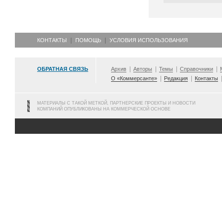
КОНТАКТЫ
ПОМОЩЬ
УСЛОВИЯ ИСПОЛЬЗОВАНИЯ
ОБРАТНАЯ СВЯЗЬ
Архив
Авторы
Темы
Справочники
О «Коммерсанте»
Редакция
Контакты
МАТЕРИАЛЫ С ТАКОЙ МЕТКОЙ, ПАРТНЕРСКИЕ ПРОЕКТЫ И НОВОСТИ
КОМПАНИЙ ОПУБЛИКОВАНЫ НА КОММЕРЧЕСКОЙ ОСНОВЕ