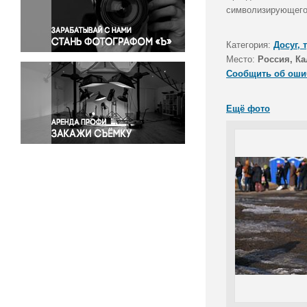
Правосудие
символизирующего
Происшествия и конфликты
Религия
Категория:
Досуг, 
Место:
Россия, Ка
Светская жизнь
Сообщить об оши
Спорт
Экология
Ещё фото
Экономика и бизнес