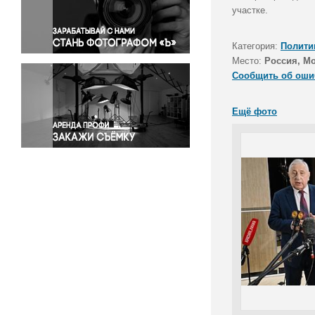
Правосудие
участке.
Происшествия и конфликты
Религия
Категория:
Полити
Место:
Россия, М
Светская жизнь
Сообщить об оши
Спорт
Экология
Ещё фото
Экономика и бизнес