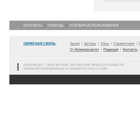
КОНТАКТЫ
ПОМОЩЬ
УСЛОВИЯ ИСПОЛЬЗОВАНИЯ
ОБРАТНАЯ СВЯЗЬ
Архив
Авторы
Темы
Справочники
О «Коммерсанте»
Редакция
Контакты
МАТЕРИАЛЫ С ТАКОЙ МЕТКОЙ, ПАРТНЕРСКИЕ ПРОЕКТЫ И НОВОСТИ
КОМПАНИЙ ОПУБЛИКОВАНЫ НА КОММЕРЧЕСКОЙ ОСНОВЕ