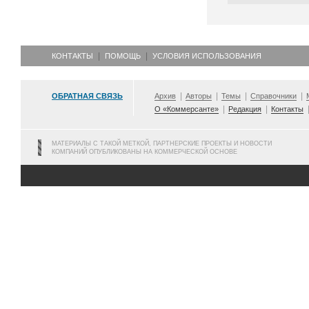
КОНТАКТЫ
ПОМОЩЬ
УСЛОВИЯ ИСПОЛЬЗОВАНИЯ
ОБРАТНАЯ СВЯЗЬ
Архив
Авторы
Темы
Справочники
О «Коммерсанте»
Редакция
Контакты
МАТЕРИАЛЫ С ТАКОЙ МЕТКОЙ, ПАРТНЕРСКИЕ ПРОЕКТЫ И НОВОСТИ
КОМПАНИЙ ОПУБЛИКОВАНЫ НА КОММЕРЧЕСКОЙ ОСНОВЕ