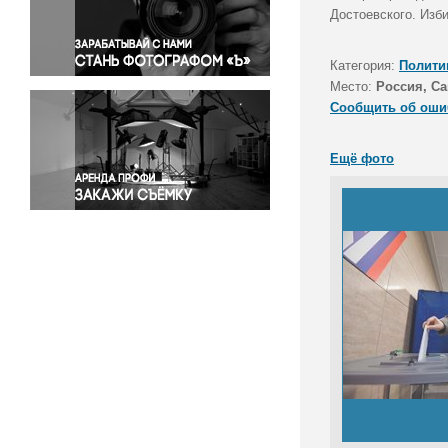
Правосудие
Достоевского. Изб
Происшествия и конфликты
Религия
Категория:
Полити
Место:
Россия, Са
Светская жизнь
Сообщить об оши
Спорт
Экология
Ещё фото
Экономика и бизнес