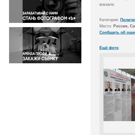
Правосудие
вокзале.
Происшествия и конфликты
Религия
Категория:
Полити
Место:
Россия, Са
Светская жизнь
Сообщить об оши
Спорт
Экология
Ещё фото
Экономика и бизнес