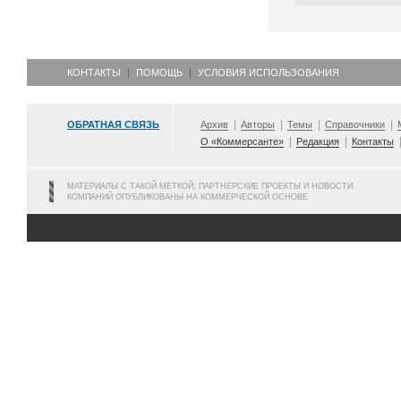
КОНТАКТЫ
ПОМОЩЬ
УСЛОВИЯ ИСПОЛЬЗОВАНИЯ
ОБРАТНАЯ СВЯЗЬ
Архив
Авторы
Темы
Справочники
О «Коммерсанте»
Редакция
Контакты
МАТЕРИАЛЫ С ТАКОЙ МЕТКОЙ, ПАРТНЕРСКИЕ ПРОЕКТЫ И НОВОСТИ
КОМПАНИЙ ОПУБЛИКОВАНЫ НА КОММЕРЧЕСКОЙ ОСНОВЕ