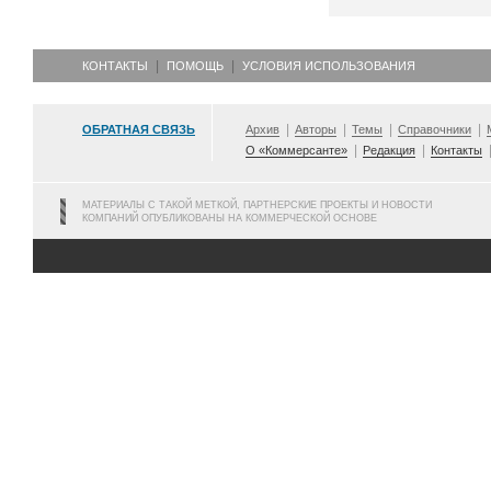
КОНТАКТЫ
ПОМОЩЬ
УСЛОВИЯ ИСПОЛЬЗОВАНИЯ
ОБРАТНАЯ СВЯЗЬ
Архив
Авторы
Темы
Справочники
О «Коммерсанте»
Редакция
Контакты
МАТЕРИАЛЫ С ТАКОЙ МЕТКОЙ, ПАРТНЕРСКИЕ ПРОЕКТЫ И НОВОСТИ
КОМПАНИЙ ОПУБЛИКОВАНЫ НА КОММЕРЧЕСКОЙ ОСНОВЕ