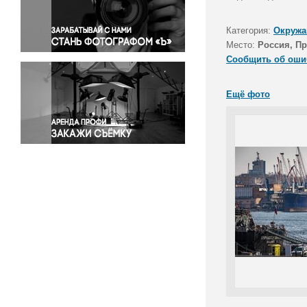
Правосудие
Происшествия и конфликты
Категория:
Окружа
Религия
Место:
Россия, П
Сообщить об оши
Светская жизнь
Спорт
Ещё фото
Экология
Экономика и бизнес