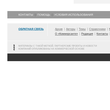
КОНТАКТЫ
ПОМОЩЬ
УСЛОВИЯ ИСПОЛЬЗОВАНИЯ
ОБРАТНАЯ СВЯЗЬ
Архив
Авторы
Темы
Справочники
О «Коммерсанте»
Редакция
Контакты
МАТЕРИАЛЫ С ТАКОЙ МЕТКОЙ, ПАРТНЕРСКИЕ ПРОЕКТЫ И НОВОСТИ
КОМПАНИЙ ОПУБЛИКОВАНЫ НА КОММЕРЧЕСКОЙ ОСНОВЕ