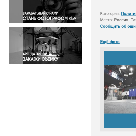
Правосудие
Происшествия и конфликты
Категория:
Полити
Религия
Место:
Россия, Та
Сообщить об оши
Светская жизнь
Спорт
Ещё фото
Экология
Экономика и бизнес