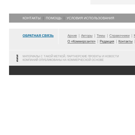
КОНТАКТЫ
ПОМОЩЬ
УСЛОВИЯ ИСПОЛЬЗОВАНИЯ
ОБРАТНАЯ СВЯЗЬ
Архив
Авторы
Темы
Справочники
О «Коммерсанте»
Редакция
Контакты
МАТЕРИАЛЫ С ТАКОЙ МЕТКОЙ, ПАРТНЕРСКИЕ ПРОЕКТЫ И НОВОСТИ
КОМПАНИЙ ОПУБЛИКОВАНЫ НА КОММЕРЧЕСКОЙ ОСНОВЕ