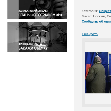
Правосудие
Происшествия и конфликты
Категория:
Общест
Религия
Место:
Россия, Са
Сообщить об оши
Светская жизнь
Спорт
Ещё фото
Экология
Экономика и бизнес