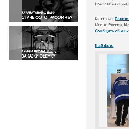
Правосудие
Пожилая женщина в
Происшествия и конфликты
Религия
Категория:
Полити
Место:
Россия, М
Светская жизнь
Сообщить об оши
Спорт
Экология
Ещё фото
Экономика и бизнес