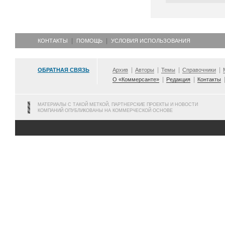
КОНТАКТЫ
ПОМОЩЬ
УСЛОВИЯ ИСПОЛЬЗОВАНИЯ
ОБРАТНАЯ СВЯЗЬ
Архив
Авторы
Темы
Справочники
О «Коммерсанте»
Редакция
Контакты
МАТЕРИАЛЫ С ТАКОЙ МЕТКОЙ, ПАРТНЕРСКИЕ ПРОЕКТЫ И НОВОСТИ
КОМПАНИЙ ОПУБЛИКОВАНЫ НА КОММЕРЧЕСКОЙ ОСНОВЕ