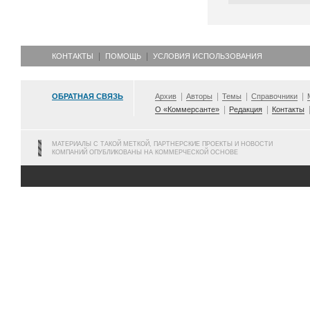
КОНТАКТЫ
ПОМОЩЬ
УСЛОВИЯ ИСПОЛЬЗОВАНИЯ
ОБРАТНАЯ СВЯЗЬ
Архив
Авторы
Темы
Справочники
О «Коммерсанте»
Редакция
Контакты
МАТЕРИАЛЫ С ТАКОЙ МЕТКОЙ, ПАРТНЕРСКИЕ ПРОЕКТЫ И НОВОСТИ
КОМПАНИЙ ОПУБЛИКОВАНЫ НА КОММЕРЧЕСКОЙ ОСНОВЕ