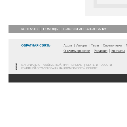
КОНТАКТЫ
ПОМОЩЬ
УСЛОВИЯ ИСПОЛЬЗОВАНИЯ
ОБРАТНАЯ СВЯЗЬ
Архив
Авторы
Темы
Справочники
О «Коммерсанте»
Редакция
Контакты
МАТЕРИАЛЫ С ТАКОЙ МЕТКОЙ, ПАРТНЕРСКИЕ ПРОЕКТЫ И НОВОСТИ
КОМПАНИЙ ОПУБЛИКОВАНЫ НА КОММЕРЧЕСКОЙ ОСНОВЕ