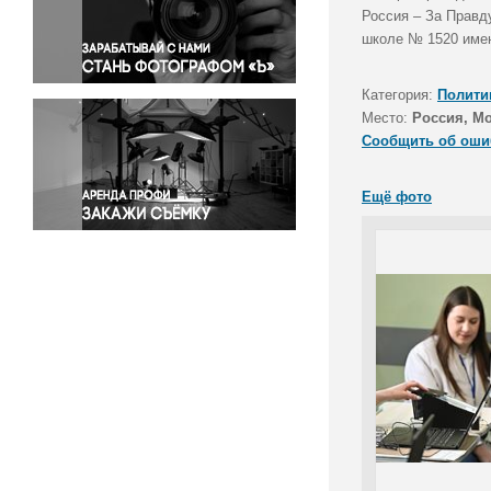
Правосудие
Россия – За Правд
школе № 1520 име
Происшествия и конфликты
Религия
Категория:
Полити
Светская жизнь
Место:
Россия, М
Спорт
Сообщить об оши
Экология
Экономика и бизнес
Ещё фото