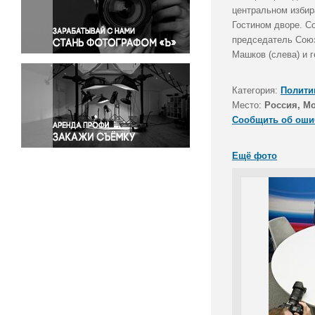
Правосудие
центральном избир
Гостином дворе. С
Происшествия и конфликты
председатель Союз
Религия
Машков (слева) и 
Светская жизнь
Спорт
Категория:
Полити
Экология
Место:
Россия, М
Экономика и бизнес
Сообщить об оши
Ещё фото