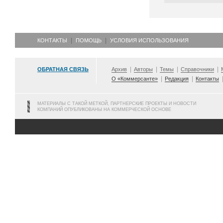
КОНТАКТЫ
ПОМОЩЬ
УСЛОВИЯ ИСПОЛЬЗОВАНИЯ
ОБРАТНАЯ СВЯЗЬ
Архив
Авторы
Темы
Справочники
О «Коммерсанте»
Редакция
Контакты
МАТЕРИАЛЫ С ТАКОЙ МЕТКОЙ, ПАРТНЕРСКИЕ ПРОЕКТЫ И НОВОСТИ
КОМПАНИЙ ОПУБЛИКОВАНЫ НА КОММЕРЧЕСКОЙ ОСНОВЕ