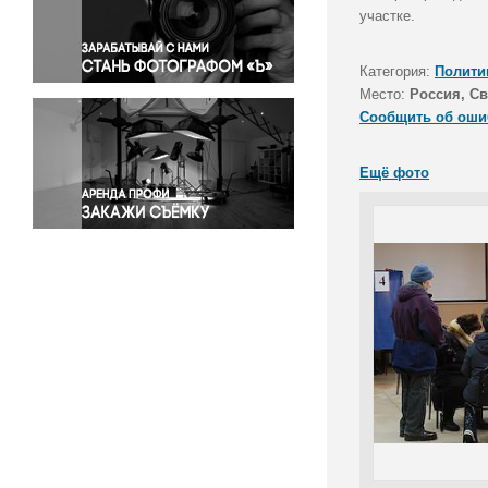
Правосудие
участке.
Происшествия и конфликты
Религия
Категория:
Полити
Место:
Россия, Св
Светская жизнь
Сообщить об оши
Спорт
Экология
Ещё фото
Экономика и бизнес