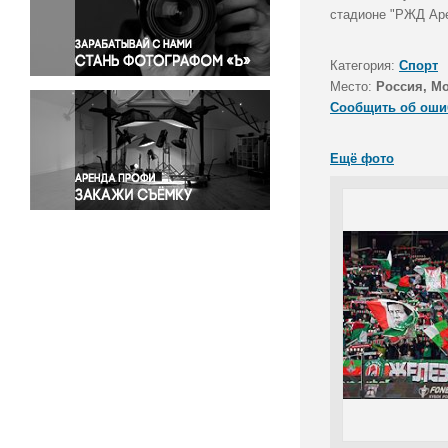
Правосудие
стадионе "РЖД Аре
Происшествия и конфликты
Религия
Категория:
Спорт
Место:
Россия, М
Светская жизнь
Сообщить об оши
Спорт
Экология
Ещё фото
Экономика и бизнес