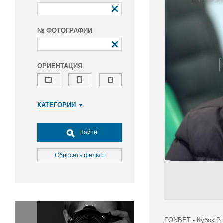
№ ФОТОГРАФИИ
ОРИЕНТАЦИЯ
КАТЕГОРИИ
Армия и ВПК
Досуг, туризм и отдых
Найти
Культура
Медицина
Сбросить фильтр
Наука
Образование
Общество
Окружающая среда
Политика
FONBET - Кубок Ро