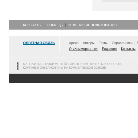
КОНТАКТЫ
ПОМОЩЬ
УСЛОВИЯ ИСПОЛЬЗОВАНИЯ
ОБРАТНАЯ СВЯЗЬ
Архив
Авторы
Темы
Справочники
О «Коммерсанте»
Редакция
Контакты
МАТЕРИАЛЫ С ТАКОЙ МЕТКОЙ, ПАРТНЕРСКИЕ ПРОЕКТЫ И НОВОСТИ
КОМПАНИЙ ОПУБЛИКОВАНЫ НА КОММЕРЧЕСКОЙ ОСНОВЕ