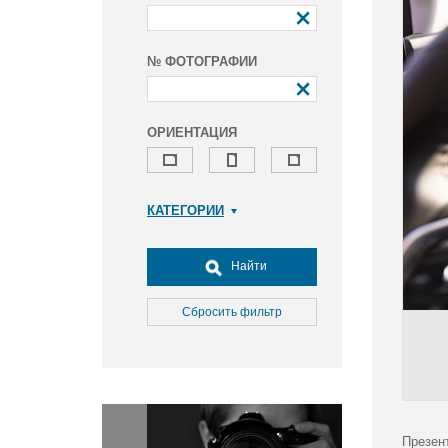
№ ФОТОГРАФИИ
ОРИЕНТАЦИЯ
КАТЕГОРИИ
Армия и ВПК
Досуг, туризм и отдых
Найти
Культура
Медицина
Сбросить фильтр
Наука
Образование
Общество
Окружающая среда
Политика
Презен