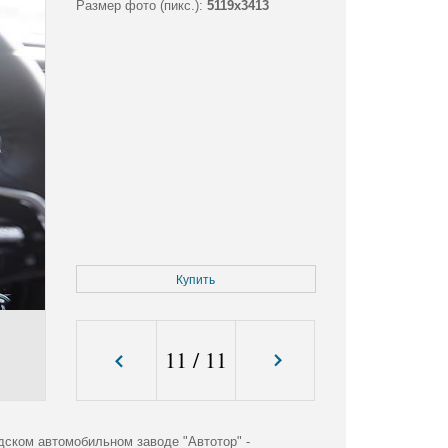
Размер фото (пикс.):
5119x3413
Купить
11
/
11
дском автомобильном заводе "Автотор" -