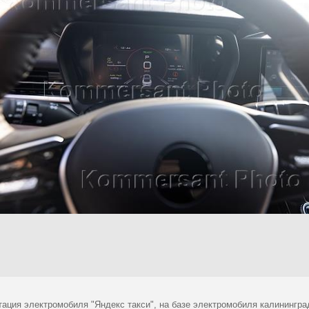
тация электромобиля "Яндекс такси", на базе электромобиля калинингра