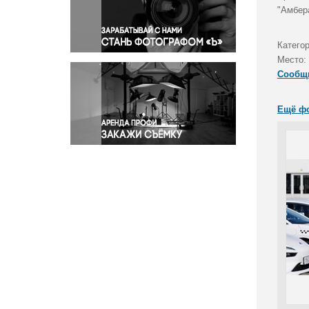
Правосудие
"Амбер
Происшествия и конфликты
Религия
Катего
Место:
Светская жизнь
Сообщ
Спорт
Экология
Ещё ф
Экономика и бизнес