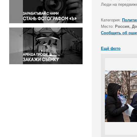
Правосудие
Люди на передвижн
Происшествия и конфликты
Религия
Категория:
Полити
Место:
Россия, Д
Светская жизнь
Сообщить об оши
Спорт
Экология
Ещё фото
Экономика и бизнес