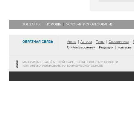
КОНТАКТЫ
ПОМОЩЬ
УСЛОВИЯ ИСПОЛЬЗОВАНИЯ
ОБРАТНАЯ СВЯЗЬ
Архив
Авторы
Темы
Справочники
О «Коммерсанте»
Редакция
Контакты
МАТЕРИАЛЫ С ТАКОЙ МЕТКОЙ, ПАРТНЕРСКИЕ ПРОЕКТЫ И НОВОСТИ
КОМПАНИЙ ОПУБЛИКОВАНЫ НА КОММЕРЧЕСКОЙ ОСНОВЕ