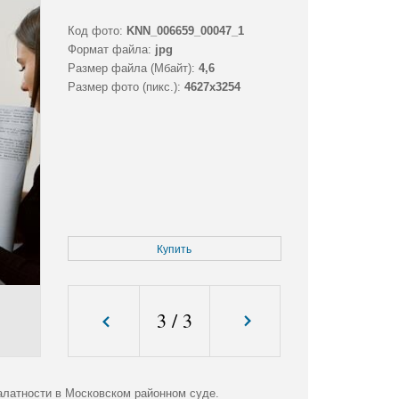
Код фото:
KNN_006659_00047_1
Формат файла:
jpg
Размер файла (Мбайт):
4,6
Размер фото (пикс.):
4627x3254
Купить
3
/
3
алатности в Московском районном суде.