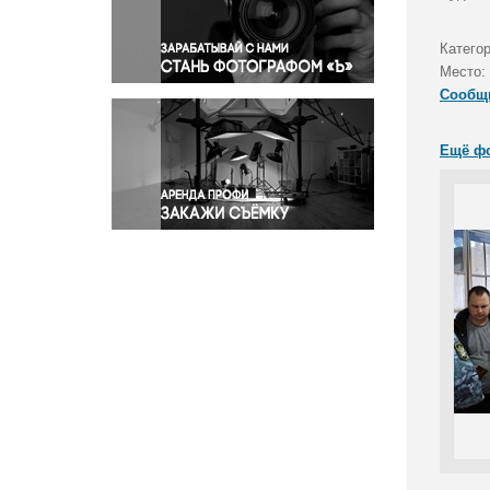
Правосудие
Происшествия и конфликты
Катего
Религия
Место:
Сообщ
Светская жизнь
Спорт
Ещё ф
Экология
Экономика и бизнес