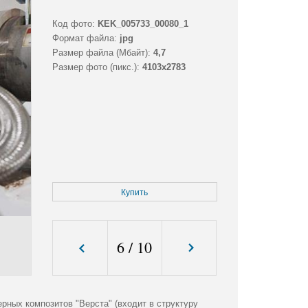
Код фото:
KEK_005733_00080_1
Формат файла:
jpg
Размер файла (Мбайт):
4,7
Размер фото (пикс.):
4103x2783
Купить
6
/
10
рных композитов "Верста" (входит в структуру