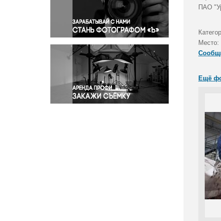
Правосудие
ПАО "У
Происшествия и конфликты
Религия
Катего
Место:
Светская жизнь
Сообщ
Спорт
Экология
Ещё ф
Экономика и бизнес