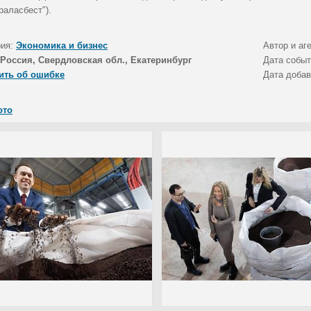
раласбест").
рия:
Экономика и бизнес
Автор и аг
Россия, Свердловская обл., Екатеринбург
Дата собы
ить об ошибке
Дата доба
ото