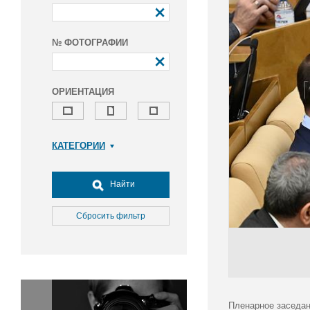
№ ФОТОГРАФИИ
ОРИЕНТАЦИЯ
КАТЕГОРИИ
Армия и ВПК
Досуг, туризм и отдых
Найти
Культура
Медицина
Сбросить фильтр
Наука
Образование
Общество
Окружающая среда
Политика
Пленарное заседан