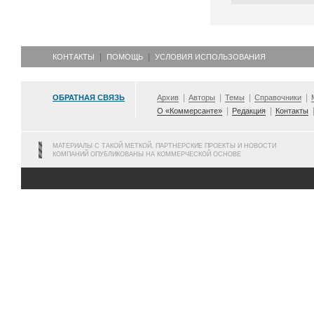
КОНТАКТЫ
ПОМОЩЬ
УСЛОВИЯ ИСПОЛЬЗОВАНИЯ
ОБРАТНАЯ СВЯЗЬ
Архив
Авторы
Темы
Справочники
О «Коммерсанте»
Редакция
Контакты
МАТЕРИАЛЫ С ТАКОЙ МЕТКОЙ, ПАРТНЕРСКИЕ ПРОЕКТЫ И НОВОСТИ
КОМПАНИЙ ОПУБЛИКОВАНЫ НА КОММЕРЧЕСКОЙ ОСНОВЕ