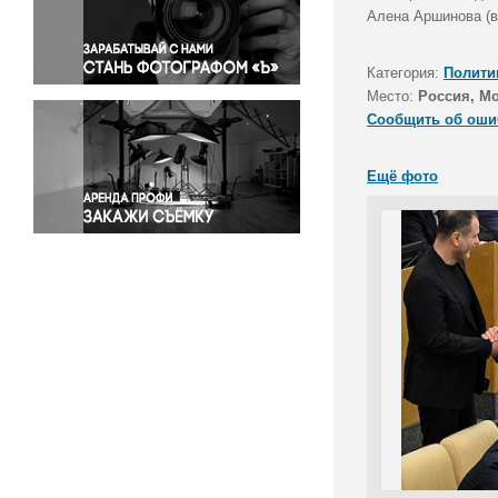
Правосудие
Алена Аршинова (в
Происшествия и конфликты
Религия
Категория:
Полити
Место:
Россия, М
Светская жизнь
Сообщить об оши
Спорт
Экология
Ещё фото
Экономика и бизнес