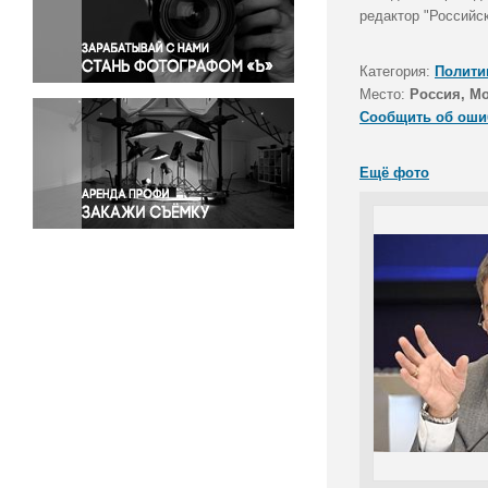
Правосудие
редактор "Российс
Происшествия и конфликты
Религия
Категория:
Полити
Место:
Россия, М
Светская жизнь
Сообщить об оши
Спорт
Экология
Ещё фото
Экономика и бизнес