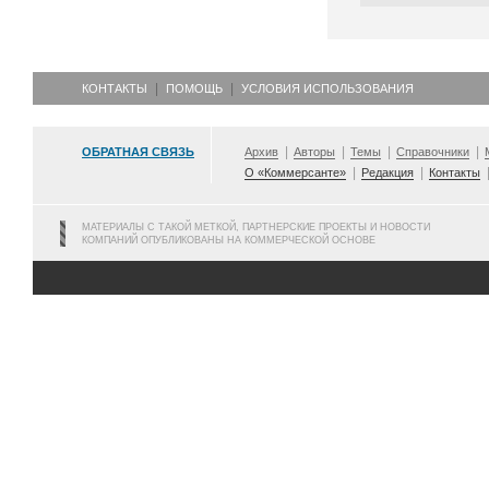
КОНТАКТЫ
ПОМОЩЬ
УСЛОВИЯ ИСПОЛЬЗОВАНИЯ
ОБРАТНАЯ СВЯЗЬ
Архив
Авторы
Темы
Справочники
О «Коммерсанте»
Редакция
Контакты
МАТЕРИАЛЫ С ТАКОЙ МЕТКОЙ, ПАРТНЕРСКИЕ ПРОЕКТЫ И НОВОСТИ
КОМПАНИЙ ОПУБЛИКОВАНЫ НА КОММЕРЧЕСКОЙ ОСНОВЕ