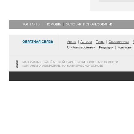
КОНТАКТЫ
ПОМОЩЬ
УСЛОВИЯ ИСПОЛЬЗОВАНИЯ
ОБРАТНАЯ СВЯЗЬ
Архив
Авторы
Темы
Справочники
О «Коммерсанте»
Редакция
Контакты
МАТЕРИАЛЫ С ТАКОЙ МЕТКОЙ, ПАРТНЕРСКИЕ ПРОЕКТЫ И НОВОСТИ
КОМПАНИЙ ОПУБЛИКОВАНЫ НА КОММЕРЧЕСКОЙ ОСНОВЕ