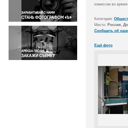
Правосудие
комиссии во время
Происшествия и конфликты
Религия
Категория:
Общест
Место:
Россия, Д
Светская жизнь
Сообщить об оши
Спорт
Экология
Ещё фото
Экономика и бизнес