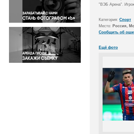
Правосудие
"ВЭБ Арена". Игро
Происшествия и конфликты
Религия
Категория:
Спорт
Место:
Россия, М
Светская жизнь
Сообщить об оши
Спорт
Экология
Ещё фото
Экономика и бизнес