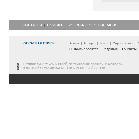
КОНТАКТЫ
ПОМОЩЬ
УСЛОВИЯ ИСПОЛЬЗОВАНИЯ
ОБРАТНАЯ СВЯЗЬ
Архив
Авторы
Темы
Справочники
О «Коммерсанте»
Редакция
Контакты
МАТЕРИАЛЫ С ТАКОЙ МЕТКОЙ, ПАРТНЕРСКИЕ ПРОЕКТЫ И НОВОСТИ
КОМПАНИЙ ОПУБЛИКОВАНЫ НА КОММЕРЧЕСКОЙ ОСНОВЕ