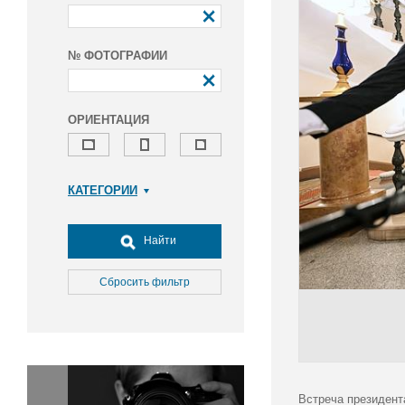
№ ФОТОГРАФИИ
ОРИЕНТАЦИЯ
КАТЕГОРИИ
Армия и ВПК
Досуг, туризм и отдых
Найти
Культура
Медицина
Сбросить фильтр
Наука
Образование
Общество
Окружающая среда
Политика
Встреча президент