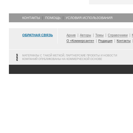
КОНТАКТЫ
ПОМОЩЬ
УСЛОВИЯ ИСПОЛЬЗОВАНИЯ
ОБРАТНАЯ СВЯЗЬ
Архив
Авторы
Темы
Справочники
О «Коммерсанте»
Редакция
Контакты
МАТЕРИАЛЫ С ТАКОЙ МЕТКОЙ, ПАРТНЕРСКИЕ ПРОЕКТЫ И НОВОСТИ
КОМПАНИЙ ОПУБЛИКОВАНЫ НА КОММЕРЧЕСКОЙ ОСНОВЕ