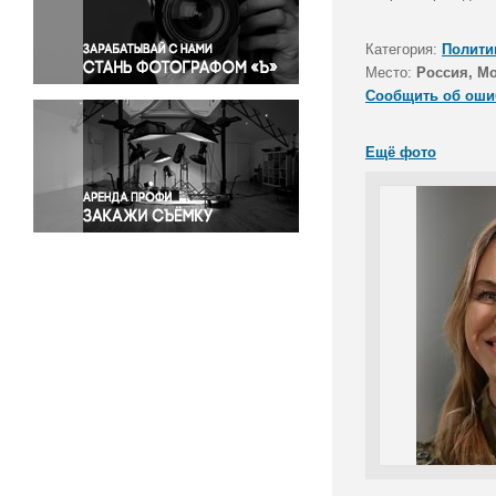
Правосудие
Происшествия и конфликты
Категория:
Полити
Религия
Место:
Россия, М
Сообщить об оши
Светская жизнь
Спорт
Ещё фото
Экология
Экономика и бизнес