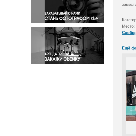
Правосудие
замест
Происшествия и конфликты
Религия
Катего
Место:
Светская жизнь
Сообщ
Спорт
Экология
Ещё ф
Экономика и бизнес