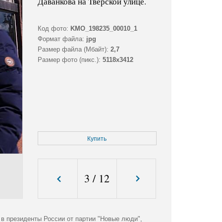
Даванкова на Тверской улице.
Код фото:
KMO_198235_00010_1
Формат файла:
jpg
Размер файла (Мбайт):
2,7
Размер фото (пикс.):
5118x3412
Купить
3
/
12
в президенты России от партии "Новые люди",