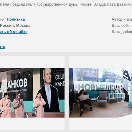
ителя председателя Государственной думы России Владислава Даванков
рия:
Политика
Автор и аг
Россия, Москва
Дата собы
ить об ошибке
Дата доба
ото