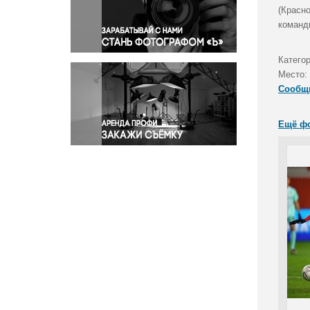
Правосудие
(Красн
команд
Происшествия и конфликты
Религия
Катего
Светская жизнь
Место:
Спорт
Сообщ
Экология
Экономика и бизнес
Ещё ф