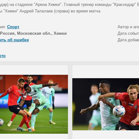
одар) на стадионе "Арена Химки". Главный тренер команды "Краснодар" 
ы "Химки" Андрей Талалаев (справа) во время матча.
рия:
Спорт
Автор и аг
Россия, Московская обл., Химки
Дата собы
ить об ошибке
Дата доба
ото