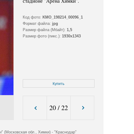
стадионе "Арена Химки".
Код фото:
KMO_198214_00096_1
Формат файла:
jpg
Размер файла (Мбайт):
1,5
Размер фото (пикс.):
1930x1343
Купить
20
/
22
 (Московская обл., Химки) - "Краснодар"