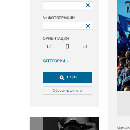
№ ФОТОГРАФИИ
ОРИЕНТАЦИЯ
КАТЕГОРИИ
Армия и ВПК
Досуг, туризм и отдых
Найти
Культура
Медицина
Сбросить фильтр
Наука
Образование
Общество
Окружающая среда
Политика
Митинг