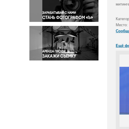
Правосудие
митинге
Происшествия и конфликты
Религия
Катего
Место:
Светская жизнь
Сообщ
Спорт
Экология
Ещё ф
Экономика и бизнес