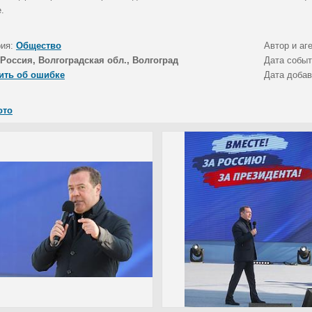
.
рия:
Общество
Автор и аг
Россия, Волгоградская обл., Волгоград
Дата собы
ить об ошибке
Дата доба
ото