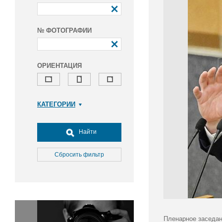
№ ФОТОГРАФИИ
ОРИЕНТАЦИЯ
КАТЕГОРИИ
Армия и ВПК
Досуг, туризм и отдых
Найти
Культура
Медицина
Сбросить фильтр
Наука
Образование
Общество
Окружающая среда
Политика
Пленарное заседан