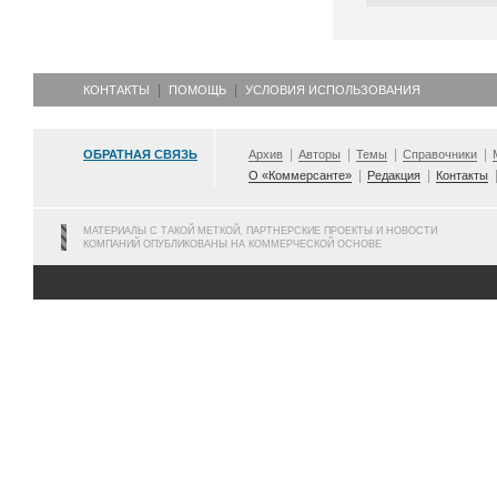
КОНТАКТЫ
ПОМОЩЬ
УСЛОВИЯ ИСПОЛЬЗОВАНИЯ
ОБРАТНАЯ СВЯЗЬ
Архив
Авторы
Темы
Справочники
О «Коммерсанте»
Редакция
Контакты
МАТЕРИАЛЫ С ТАКОЙ МЕТКОЙ, ПАРТНЕРСКИЕ ПРОЕКТЫ И НОВОСТИ
КОМПАНИЙ ОПУБЛИКОВАНЫ НА КОММЕРЧЕСКОЙ ОСНОВЕ