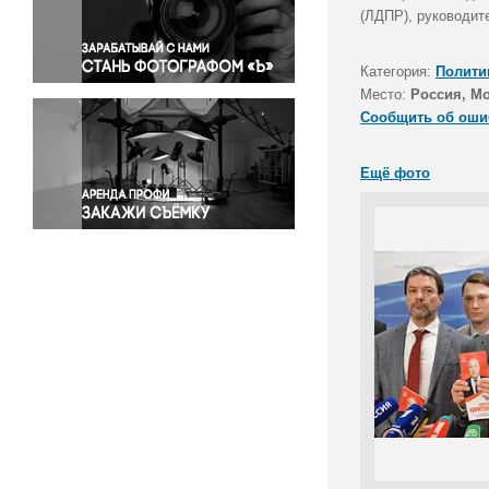
Правосудие
(ЛДПР), руководит
Происшествия и конфликты
Религия
Категория:
Полити
Место:
Россия, М
Светская жизнь
Сообщить об оши
Спорт
Экология
Ещё фото
Экономика и бизнес