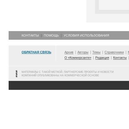
КОНТАКТЫ
ПОМОЩЬ
УСЛОВИЯ ИСПОЛЬЗОВАНИЯ
ОБРАТНАЯ СВЯЗЬ
Архив
Авторы
Темы
Справочники
О «Коммерсанте»
Редакция
Контакты
МАТЕРИАЛЫ С ТАКОЙ МЕТКОЙ, ПАРТНЕРСКИЕ ПРОЕКТЫ И НОВОСТИ
КОМПАНИЙ ОПУБЛИКОВАНЫ НА КОММЕРЧЕСКОЙ ОСНОВЕ