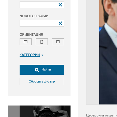
№ ФОТОГРАФИИ
ОРИЕНТАЦИЯ
КАТЕГОРИИ
Армия и ВПК
Досуг, туризм и отдых
Найти
Культура
Медицина
Сбросить фильтр
Наука
Образование
Общество
Окружающая среда
Политика
Церемония открыти