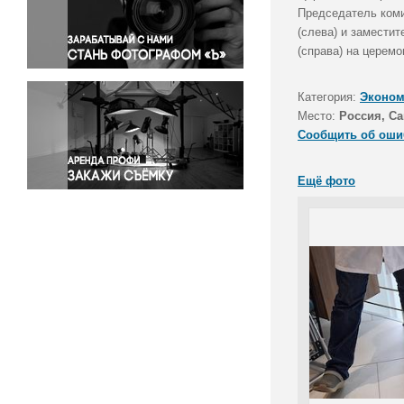
Правосудие
Председатель коми
(слева) и замести
Происшествия и конфликты
(справа) на церемо
Религия
Светская жизнь
Категория:
Эконом
Спорт
Место:
Россия, Са
Экология
Сообщить об оши
Экономика и бизнес
Ещё фото