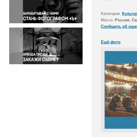
Правосудие
Происшествия и конфликты
Категория:
Культу
Религия
Место:
Россия, Са
Сообщить об оши
Светская жизнь
Спорт
Ещё фото
Экология
Экономика и бизнес