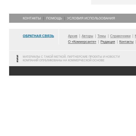
КОНТАКТЫ
ПОМОЩЬ
УСЛОВИЯ ИСПОЛЬЗОВАНИЯ
ОБРАТНАЯ СВЯЗЬ
Архив
Авторы
Темы
Справочники
О «Коммерсанте»
Редакция
Контакты
МАТЕРИАЛЫ С ТАКОЙ МЕТКОЙ, ПАРТНЕРСКИЕ ПРОЕКТЫ И НОВОСТИ
КОМПАНИЙ ОПУБЛИКОВАНЫ НА КОММЕРЧЕСКОЙ ОСНОВЕ