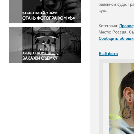
Правосудие
районном суде. Гр
суда.
Происшествия и конфликты
Религия
Категория:
Правос
Светская жизнь
Место:
Россия, Са
Спорт
Сообщить об оши
Экология
Экономика и бизнес
Ещё фото