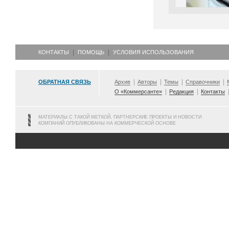
КОНТАКТЫ
ПОМОЩЬ
УСЛОВИЯ ИСПОЛЬЗОВАНИЯ
ОБРАТНАЯ СВЯЗЬ
Архив
Авторы
Темы
Справочники
О «Коммерсанте»
Редакция
Контакты
МАТЕРИАЛЫ С ТАКОЙ МЕТКОЙ, ПАРТНЕРСКИЕ ПРОЕКТЫ И НОВОСТИ
КОМПАНИЙ ОПУБЛИКОВАНЫ НА КОММЕРЧЕСКОЙ ОСНОВЕ