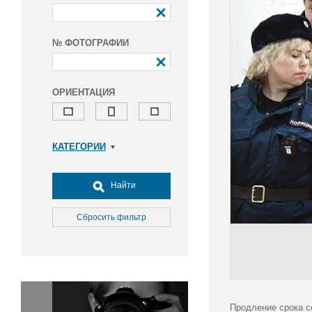
№ ФОТОГРАФИИ
ОРИЕНТАЦИЯ
КАТЕГОРИИ
Армия и ВПК
Досуг, туризм и отдых
Найти
Культура
Медицина
Сбросить фильтр
Наука
Образование
Общество
Окружающая среда
Политика
Продление срока с