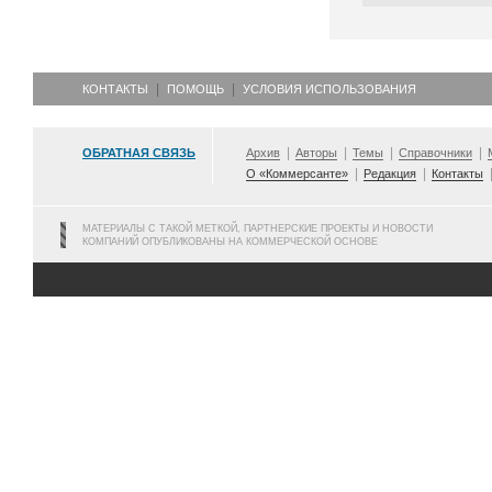
КОНТАКТЫ
ПОМОЩЬ
УСЛОВИЯ ИСПОЛЬЗОВАНИЯ
ОБРАТНАЯ СВЯЗЬ
Архив
Авторы
Темы
Справочники
О «Коммерсанте»
Редакция
Контакты
МАТЕРИАЛЫ С ТАКОЙ МЕТКОЙ, ПАРТНЕРСКИЕ ПРОЕКТЫ И НОВОСТИ
КОМПАНИЙ ОПУБЛИКОВАНЫ НА КОММЕРЧЕСКОЙ ОСНОВЕ