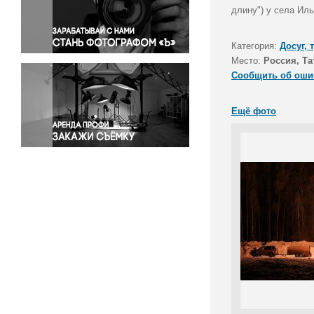
Правосудие
длину") у села Ил
Происшествия и конфликты
Религия
Категория:
Досуг, 
Место:
Россия, Та
Светская жизнь
Сообщить об оши
Спорт
Экология
Ещё фото
Экономика и бизнес