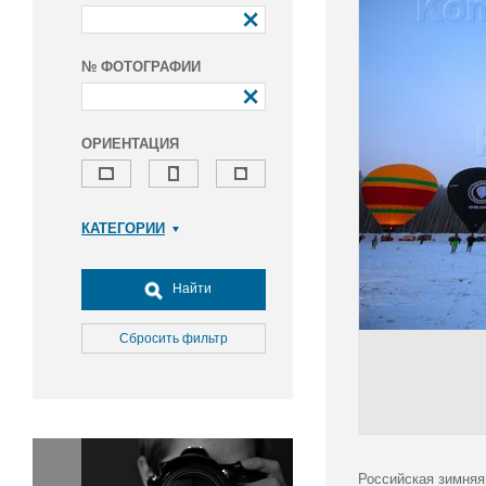
№ ФОТОГРАФИИ
ОРИЕНТАЦИЯ
КАТЕГОРИИ
Армия и ВПК
Досуг, туризм и отдых
Найти
Культура
Медицина
Сбросить фильтр
Наука
Образование
Общество
Окружающая среда
Политика
Российская зимняя