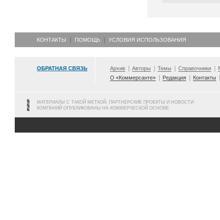
КОНТАКТЫ
ПОМОЩЬ
УСЛОВИЯ ИСПОЛЬЗОВАНИЯ
ОБРАТНАЯ СВЯЗЬ
Архив
Авторы
Темы
Справочники
О «Коммерсанте»
Редакция
Контакты
МАТЕРИАЛЫ С ТАКОЙ МЕТКОЙ, ПАРТНЕРСКИЕ ПРОЕКТЫ И НОВОСТИ
КОМПАНИЙ ОПУБЛИКОВАНЫ НА КОММЕРЧЕСКОЙ ОСНОВЕ