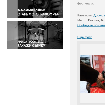
Правосудие
фестиваля.
Происшествия и конфликты
Религия
Категория:
Досуг, 
Место:
Россия, М
Светская жизнь
Сообщить об оши
Спорт
Экология
Ещё фото
Экономика и бизнес