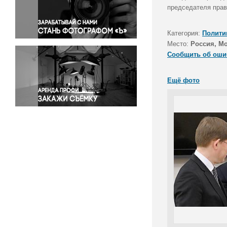
Правосудие
председателя прав
Происшествия и конфликты
Религия
Категория:
Полити
Место:
Россия, М
Светская жизнь
Сообщить об оши
Спорт
Экология
Ещё фото
Экономика и бизнес