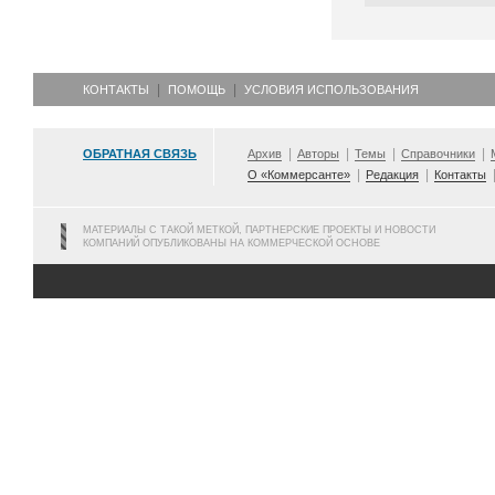
КОНТАКТЫ
ПОМОЩЬ
УСЛОВИЯ ИСПОЛЬЗОВАНИЯ
ОБРАТНАЯ СВЯЗЬ
Архив
Авторы
Темы
Справочники
О «Коммерсанте»
Редакция
Контакты
МАТЕРИАЛЫ С ТАКОЙ МЕТКОЙ, ПАРТНЕРСКИЕ ПРОЕКТЫ И НОВОСТИ
КОМПАНИЙ ОПУБЛИКОВАНЫ НА КОММЕРЧЕСКОЙ ОСНОВЕ