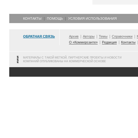
КОНТАКТЫ
ПОМОЩЬ
УСЛОВИЯ ИСПОЛЬЗОВАНИЯ
ОБРАТНАЯ СВЯЗЬ
Архив
Авторы
Темы
Справочники
О «Коммерсанте»
Редакция
Контакты
МАТЕРИАЛЫ С ТАКОЙ МЕТКОЙ, ПАРТНЕРСКИЕ ПРОЕКТЫ И НОВОСТИ
КОМПАНИЙ ОПУБЛИКОВАНЫ НА КОММЕРЧЕСКОЙ ОСНОВЕ