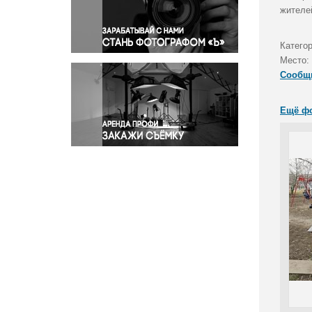
Правосудие
жителе
Происшествия и конфликты
Религия
Катего
Место:
Светская жизнь
Сообщ
Спорт
Экология
Ещё ф
Экономика и бизнес