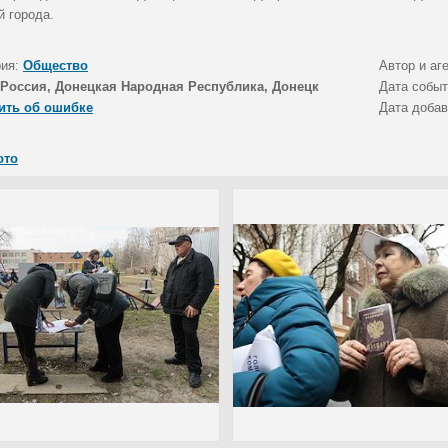
й города.
рия:
Общество
Автор и аг
Россия, Донецкая Народная Республика, Донецк
Дата собы
ить об ошибке
Дата доба
ото