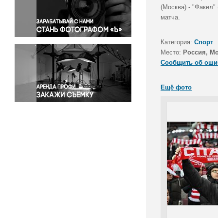
Правосудие
(Москва) - "Факел"
матча.
Происшествия и конфликты
Религия
Категория:
Спорт
Светская жизнь
Место:
Россия, М
Спорт
Сообщить об оши
Экология
Экономика и бизнес
Ещё фото