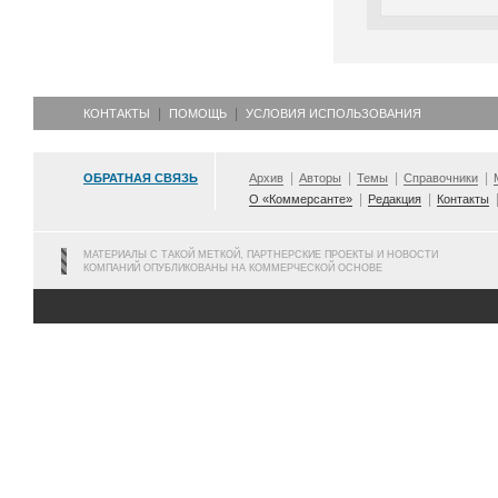
КОНТАКТЫ
ПОМОЩЬ
УСЛОВИЯ ИСПОЛЬЗОВАНИЯ
ОБРАТНАЯ СВЯЗЬ
Архив
Авторы
Темы
Справочники
О «Коммерсанте»
Редакция
Контакты
МАТЕРИАЛЫ С ТАКОЙ МЕТКОЙ, ПАРТНЕРСКИЕ ПРОЕКТЫ И НОВОСТИ
КОМПАНИЙ ОПУБЛИКОВАНЫ НА КОММЕРЧЕСКОЙ ОСНОВЕ