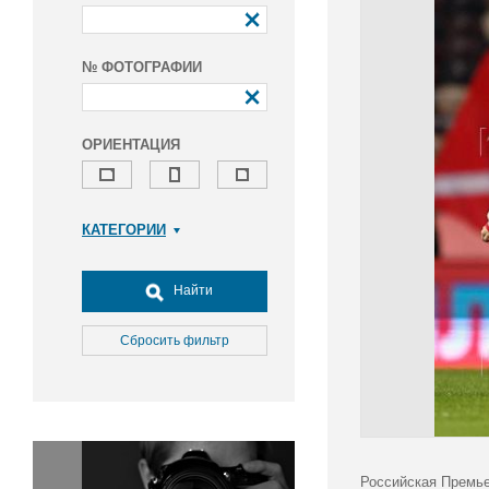
№ ФОТОГРАФИИ
ОРИЕНТАЦИЯ
КАТЕГОРИИ
Армия и ВПК
Досуг, туризм и отдых
Найти
Культура
Медицина
Сбросить фильтр
Наука
Образование
Общество
Окружающая среда
Политика
Российская Премье