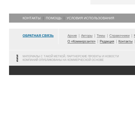
КОНТАКТЫ
ПОМОЩЬ
УСЛОВИЯ ИСПОЛЬЗОВАНИЯ
ОБРАТНАЯ СВЯЗЬ
Архив
Авторы
Темы
Справочники
О «Коммерсанте»
Редакция
Контакты
МАТЕРИАЛЫ С ТАКОЙ МЕТКОЙ, ПАРТНЕРСКИЕ ПРОЕКТЫ И НОВОСТИ
КОМПАНИЙ ОПУБЛИКОВАНЫ НА КОММЕРЧЕСКОЙ ОСНОВЕ