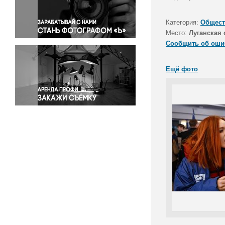
Правосудие
Происшествия и конфликты
Категория:
Общест
Религия
Место:
Луганская 
Сообщить об оши
Светская жизнь
Спорт
Ещё фото
Экология
Экономика и бизнес