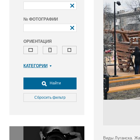
№ ФОТОГРАФИИ
ОРИЕНТАЦИЯ
КАТЕГОРИИ
Армия и ВПК
Досуг, туризм и отдых
Найти
Культура
Медицина
Сбросить фильтр
Наука
Образование
Общество
Окружающая среда
Политика
Виды Луганска. Жа