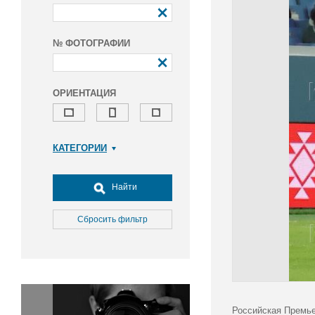
№ ФОТОГРАФИИ
ОРИЕНТАЦИЯ
КАТЕГОРИИ
Армия и ВПК
Досуг, туризм и отдых
Найти
Культура
Медицина
Сбросить фильтр
Наука
Образование
Общество
Окружающая среда
Политика
Российская Премье