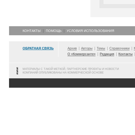
КОНТАКТЫ
ПОМОЩЬ
УСЛОВИЯ ИСПОЛЬЗОВАНИЯ
ОБРАТНАЯ СВЯЗЬ
Архив
Авторы
Темы
Справочники
О «Коммерсанте»
Редакция
Контакты
МАТЕРИАЛЫ С ТАКОЙ МЕТКОЙ, ПАРТНЕРСКИЕ ПРОЕКТЫ И НОВОСТИ
КОМПАНИЙ ОПУБЛИКОВАНЫ НА КОММЕРЧЕСКОЙ ОСНОВЕ