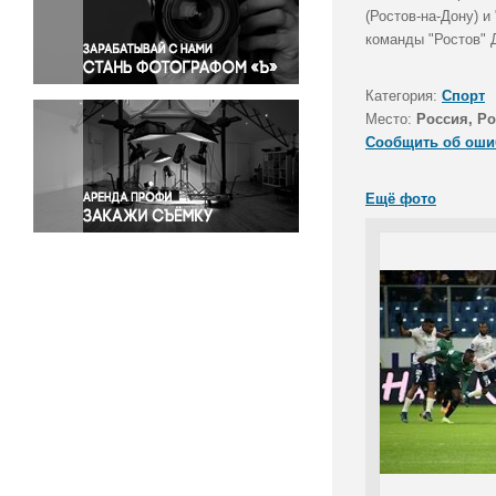
Правосудие
(Ростов-на-Дону) и
команды "Ростов" Д
Происшествия и конфликты
Религия
Категория:
Спорт
Светская жизнь
Место:
Россия, Ро
Спорт
Сообщить об оши
Экология
Экономика и бизнес
Ещё фото