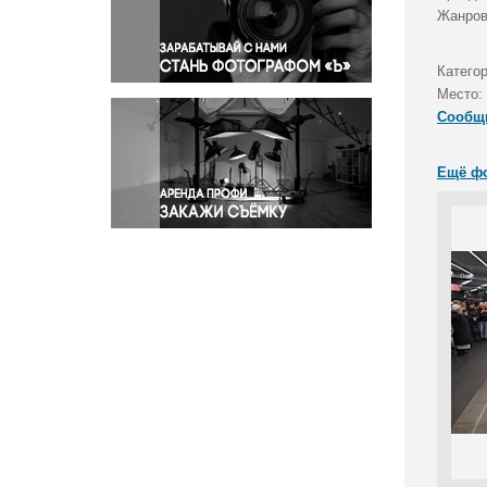
Правосудие
Жанров
Происшествия и конфликты
Религия
Катего
Место:
Светская жизнь
Сообщ
Спорт
Экология
Ещё ф
Экономика и бизнес