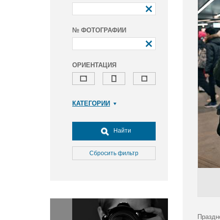
№ ФОТОГРАФИИ
ОРИЕНТАЦИЯ
КАТЕГОРИИ
Армия и ВПК
Досуг, туризм и отдых
Найти
Культура
Медицина
Сбросить фильтр
Наука
Образование
Общество
Окружающая среда
Политика
Праздн