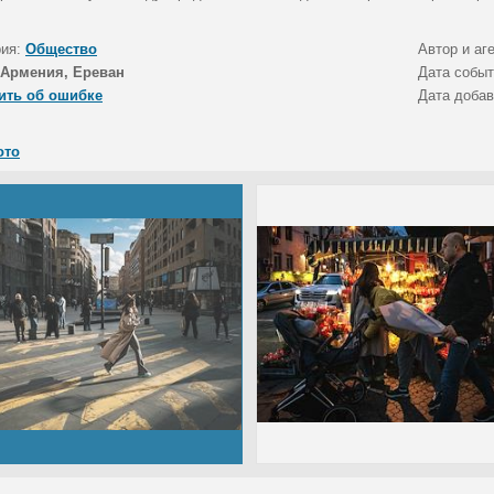
рия:
Общество
Автор и аг
Армения, Ереван
Дата собы
ить об ошибке
Дата доба
ото