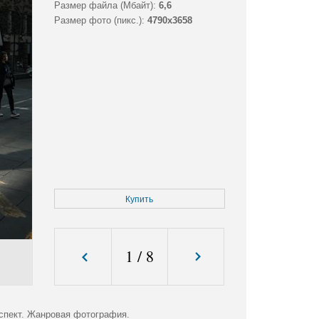
Размер файла (Мбайт):
6,6
Размер фото (пикс.):
4790x3658
Купить
1
/
8
спект. Жанровая фотография.