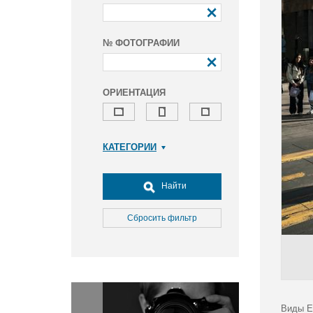
№ ФОТОГРАФИИ
ОРИЕНТАЦИЯ
КАТЕГОРИИ
Армия и ВПК
Досуг, туризм и отдых
Найти
Культура
Медицина
Сбросить фильтр
Наука
Образование
Общество
Окружающая среда
Политика
Виды Е