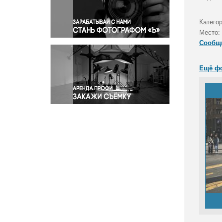
Правосудие
Происшествия и конфликты
Катего
Религия
Место:
Сообщ
Светская жизнь
Спорт
Ещё ф
Экология
Экономика и бизнес