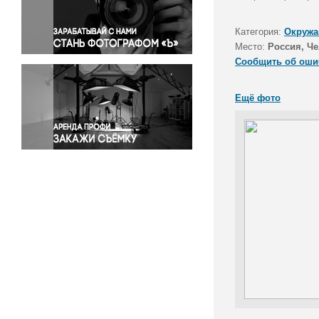
Правосудие
Происшествия и конфликты
Категория:
Окружа
Религия
Место:
Россия, Че
Сообщить об оши
Светская жизнь
Спорт
Ещё фото
Экология
Экономика и бизнес