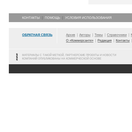
КОНТАКТЫ
ПОМОЩЬ
УСЛОВИЯ ИСПОЛЬЗОВАНИЯ
ОБРАТНАЯ СВЯЗЬ
Архив
Авторы
Темы
Справочники
О «Коммерсанте»
Редакция
Контакты
МАТЕРИАЛЫ С ТАКОЙ МЕТКОЙ, ПАРТНЕРСКИЕ ПРОЕКТЫ И НОВОСТИ
КОМПАНИЙ ОПУБЛИКОВАНЫ НА КОММЕРЧЕСКОЙ ОСНОВЕ