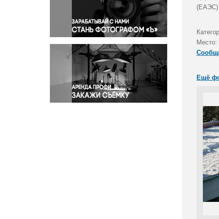
Правосудие
(ЕАЭС)
Происшествия и конфликты
Религия
Катего
Место:
Светская жизнь
Сообщ
Спорт
Экология
Ещё ф
Экономика и бизнес