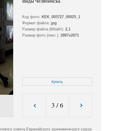
Виды Челябинска.
Код фото:
KEK_005727_00025_1
Формат файла:
jpg
Размер файла (Мбайт):
2,1
Размер фото (пикс.):
2887x2071
Купить
3
/
6
лового совета Евразийского экономического союза