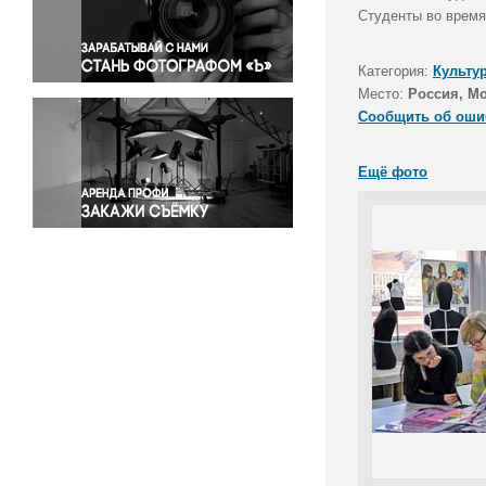
Правосудие
Студенты во время
Происшествия и конфликты
Религия
Категория:
Культу
Место:
Россия, М
Светская жизнь
Сообщить об оши
Спорт
Экология
Ещё фото
Экономика и бизнес