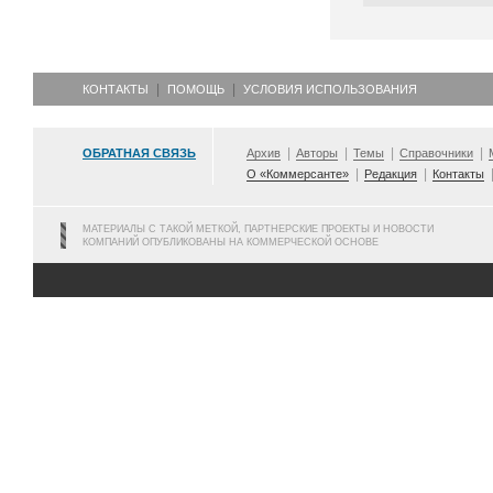
КОНТАКТЫ
ПОМОЩЬ
УСЛОВИЯ ИСПОЛЬЗОВАНИЯ
ОБРАТНАЯ СВЯЗЬ
Архив
Авторы
Темы
Справочники
О «Коммерсанте»
Редакция
Контакты
МАТЕРИАЛЫ С ТАКОЙ МЕТКОЙ, ПАРТНЕРСКИЕ ПРОЕКТЫ И НОВОСТИ
КОМПАНИЙ ОПУБЛИКОВАНЫ НА КОММЕРЧЕСКОЙ ОСНОВЕ