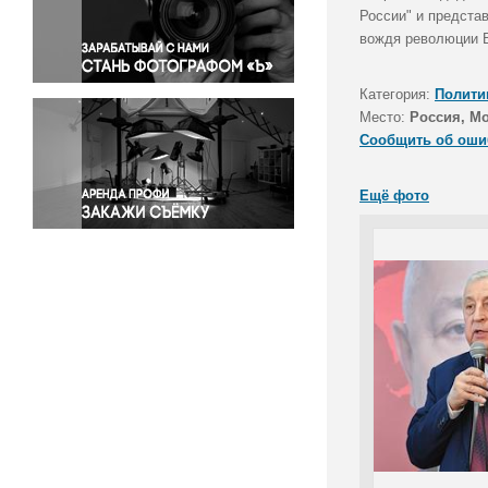
Правосудие
России" и предста
вождя революции В
Происшествия и конфликты
Религия
Категория:
Полити
Светская жизнь
Место:
Россия, М
Спорт
Сообщить об оши
Экология
Экономика и бизнес
Ещё фото