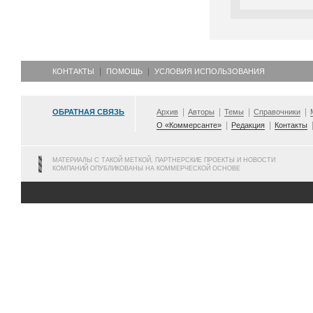
КОНТАКТЫ
ПОМОЩЬ
УСЛОВИЯ ИСПОЛЬЗОВАНИЯ
ОБРАТНАЯ СВЯЗЬ
Архив
Авторы
Темы
Справочники
О «Коммерсанте»
Редакция
Контакты
МАТЕРИАЛЫ С ТАКОЙ МЕТКОЙ, ПАРТНЕРСКИЕ ПРОЕКТЫ И НОВОСТИ
КОМПАНИЙ ОПУБЛИКОВАНЫ НА КОММЕРЧЕСКОЙ ОСНОВЕ