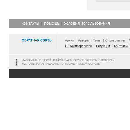
КОНТАКТЫ
ПОМОЩЬ
УСЛОВИЯ ИСПОЛЬЗОВАНИЯ
ОБРАТНАЯ СВЯЗЬ
Архив
Авторы
Темы
Справочники
О «Коммерсанте»
Редакция
Контакты
МАТЕРИАЛЫ С ТАКОЙ МЕТКОЙ, ПАРТНЕРСКИЕ ПРОЕКТЫ И НОВОСТИ
КОМПАНИЙ ОПУБЛИКОВАНЫ НА КОММЕРЧЕСКОЙ ОСНОВЕ