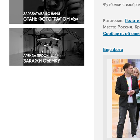
Правосудие
Футболки с изобра
Происшествия и конфликты
Религия
Категория:
Полити
Место:
Россия, Кр
Светская жизнь
Сообщить об оши
Спорт
Экология
Ещё фото
Экономика и бизнес