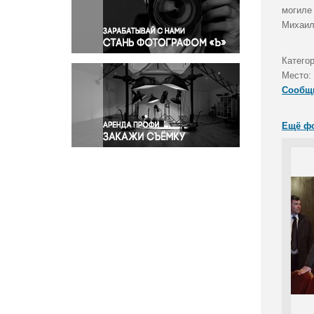
Правосудие
могиле
Михаил
Происшествия и конфликты
Религия
Катего
Светская жизнь
Место:
Спорт
Сообщ
Экология
Экономика и бизнес
Ещё ф