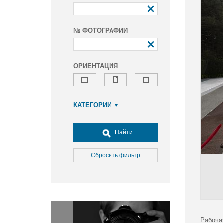
№ ФОТОГРАФИИ
ОРИЕНТАЦИЯ
КАТЕГОРИИ
Армия и ВПК
Досуг, туризм и отдых
Найти
Культура
Медицина
Сбросить фильтр
Наука
Образование
Общество
Окружающая среда
Политика
Рабоча