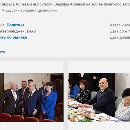
 Гейдара Алиева и его супруги Зарифы Алиевой на Аллее почетного зах
 Мишустин во время церемонии.
рия:
Политика
Автор и аг
Азербайджан, Баку
Дата собы
ить об ошибке
Дата доба
ото