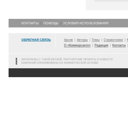
КОНТАКТЫ
ПОМОЩЬ
УСЛОВИЯ ИСПОЛЬЗОВАНИЯ
ОБРАТНАЯ СВЯЗЬ
Архив
Авторы
Темы
Справочники
О «Коммерсанте»
Редакция
Контакты
МАТЕРИАЛЫ С ТАКОЙ МЕТКОЙ, ПАРТНЕРСКИЕ ПРОЕКТЫ И НОВОСТИ
КОМПАНИЙ ОПУБЛИКОВАНЫ НА КОММЕРЧЕСКОЙ ОСНОВЕ