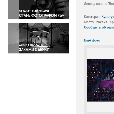
Правосудие
Дворца спорта "Бо
Происшествия и конфликты
Религия
Категория:
Культу
Место:
Россия, Кр
Светская жизнь
Сообщить об оши
Спорт
Экология
Ещё фото
Экономика и бизнес