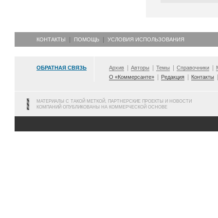
КОНТАКТЫ
ПОМОЩЬ
УСЛОВИЯ ИСПОЛЬЗОВАНИЯ
ОБРАТНАЯ СВЯЗЬ
Архив
Авторы
Темы
Справочники
О «Коммерсанте»
Редакция
Контакты
МАТЕРИАЛЫ С ТАКОЙ МЕТКОЙ, ПАРТНЕРСКИЕ ПРОЕКТЫ И НОВОСТИ
КОМПАНИЙ ОПУБЛИКОВАНЫ НА КОММЕРЧЕСКОЙ ОСНОВЕ